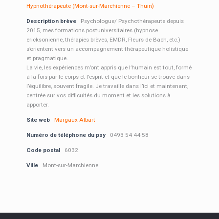
Hypnothérapeute (Mont-sur-Marchienne – Thuin)
Description brève
Psychologue/ Psychothérapeute depuis
2015, mes formations postuniversitaires (hypnose
ericksonienne, thérapies brèves, EMDR, Fleurs de Bach, etc.)
s’orientent vers un accompagnement thérapeutique holistique
et pragmatique.
La vie, les expériences m’ont appris que l’humain est tout, formé
à la fois par le corps et l’esprit et que le bonheur se trouve dans
l’équilibre, souvent fragile. Je travaille dans l’ici et maintenant,
centrée sur vos difficultés du moment et les solutions à
apporter.
Site web
Margaux Albart
Numéro de téléphone du psy
0493 54 44 58
Code postal
6032
Ville
Mont-sur-Marchienne