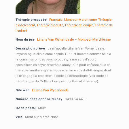
Thérapie proposée
Français
,
Mont-sur-Marchienne
,
Thérapie
d’adolescent
,
Thérapie d’adulte
,
Thérapie de couple
,
Thérapie de
l'enfant
Nom du psy
Liliane Van Wynendaele – Mont-sur-Marchienne
Description brève
Je m’appelle Liliane Van Wynendaele.
Psychologue clinicienne depuis 1985 et inscrite comme telle à
la commission des psychologues, je me suis d’abord
spécialisée en psychothérapie analytique pour enfants puis en
thérapie familiale systémique et enfin en gestalt-thérapie, dont
je m’engage à respecter le code de déontologie (voir code de
déontologie du Collège Européen de Gestalt-Thérapie).
Site web
Liliane Van Wynendaele
Numéro de téléphone du psy
0493 54 44 58
Code postal
6032
Ville
Mont-sur-Marchienne