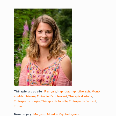
Thérapie proposée
Français
,
Hypnose, hypnothérapie
,
Mont-
sur-Marchienne
,
Thérapie d’adolescent
,
Thérapie d’adulte
,
Thérapie de couple
,
Thérapie de famille
,
Thérapie de l'enfant
,
Thuin
Nom du psy
Margaux Albart – Psychologue –