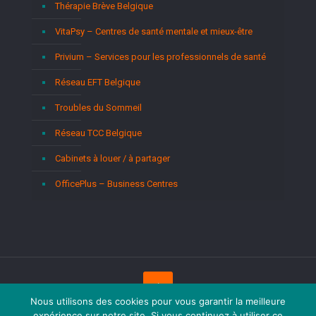
Thérapie Brève Belgique
VitaPsy – Centres de santé mentale et mieux-être
Privium – Services pour les professionnels de santé
Réseau EFT Belgique
Troubles du Sommeil
Réseau TCC Belgique
Cabinets à louer / à partager
OfficePlus – Business Centres
Nous utilisons des cookies pour vous garantir la meilleure
expérience sur notre site. Si vous continuez à utiliser ce
Copyright © 2026
Psychologues Hainaut.
Tous droits