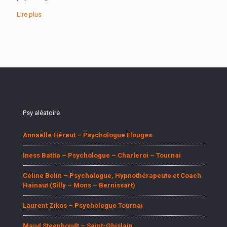
Lire plus
Psy aléatoire
Annaëlle Héraut – Psychologue Elouges
Iness Batita – Psychologue – Charleroi – Tournai
Céline Belin – Psychologue, Hypnothérapeute et Coach
Hainaut (Silly – Mons – Bernissart)
Laurent Zikos – Psychologue Tournai
Maud Steenhoudt – Saint-Ghislain