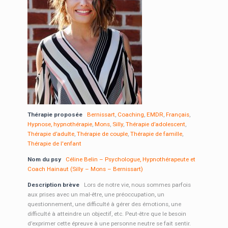
Thérapie proposée
Bernissart
,
Coaching
,
EMDR
,
Français
,
Hypnose, hypnothérapie
,
Mons
,
Silly
,
Thérapie d’adolescent
,
Thérapie d’adulte
,
Thérapie de couple
,
Thérapie de famille
,
Thérapie de l'enfant
Nom du psy
Céline Belin – Psychologue, Hypnothérapeute et
Coach Hainaut (Silly – Mons – Bernissart)
Description brève
Lors de notre vie, nous sommes parfois
aux prises avec un mal-être, une préoccupation, un
questionnement, une difficulté à gérer des émotions, une
difficulté à atteindre un objectif, etc. Peut-être que le besoin
d’exprimer cette épreuve à une personne neutre se fait sentir.