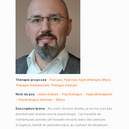
Thérapie proposée
Français
,
Hypnose, hypnothérapie
,
Mons
,
Thérapie d’adolescent
,
Thérapie d’adulte
Nom du psy
Julien Dubois – Psychologue – Hypnothérapeute
– Psychologue clinicien – Mons
Description brève
Au sortir de mes études, je ne me suis pas
directement orienté vers la psychologie : j'ai travaillé de
nombreuses années (et travaille encore) dans des services
d'urgence, tantôt en première ligne, au contact de situations