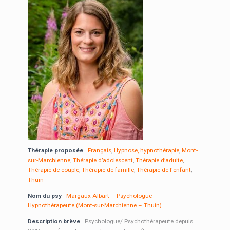
Thérapie proposée
Français
,
Hypnose, hypnothérapie
,
Mont-
sur-Marchienne
,
Thérapie d’adolescent
,
Thérapie d’adulte
,
Thérapie de couple
,
Thérapie de famille
,
Thérapie de l'enfant
,
Thuin
Nom du psy
Margaux Albart – Psychologue –
Hypnothérapeute (Mont-sur-Marchienne – Thuin)
Description brève
Psychologue/ Psychothérapeute depuis