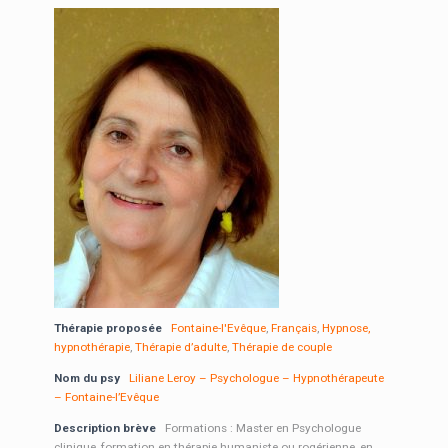
Thérapie proposée
Fontaine-l'Evêque
,
Français
,
Hypnose,
hypnothérapie
,
Thérapie d’adulte
,
Thérapie de couple
Nom du psy
Liliane Leroy – Psychologue – Hypnothérapeute
– Fontaine-l’Evêque
Description brève
Formations : Master en Psychologue
clinique, formation en thérapie humaniste ou rogérienne, en