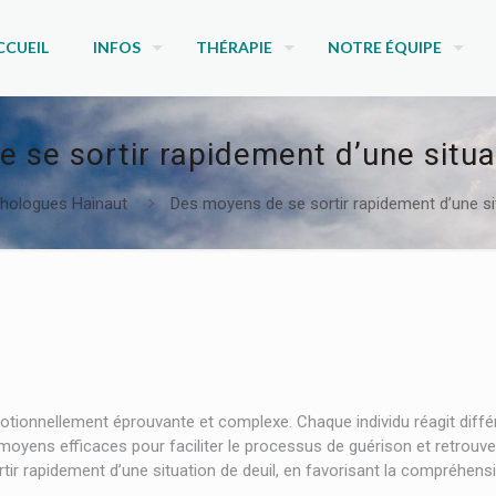
CCUEIL
INFOS
THÉRAPIE
NOTRE ÉQUIPE
 se sortir rapidement d’une situat
hologues Hainaut
Des moyens de se sortir rapidement d’une sit
otionnellement éprouvante et complexe. Chaque individu réagit différ
 moyens efficaces pour faciliter le processus de guérison et retrouver
ir rapidement d’une situation de deuil, en favorisant la compréhensi