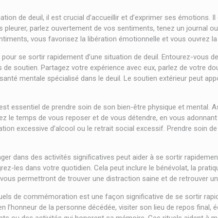
tion de deuil, il est crucial d’accueillir et d’exprimer ses émotions. Il
leurer, parlez ouvertement de vos sentiments, tenez un journal ou p
iments, vous favorisez la libération émotionnelle et vous ouvrez la 
el pour se sortir rapidement d’une situation de deuil. Entourez-vo
de soutien. Partagez votre expérience avec eux, parlez de votre dou
santé mentale spécialisé dans le deuil. Le soutien extérieur peut app
il est essentiel de prendre soin de son bien-être physique et mental.
ez le temps de vous reposer et de vous détendre, en vous adonnant à d
on excessive d’alcool ou le retrait social excessif. Prendre soin 
er dans des activités significatives peut aider à se sortir rapidement 
tégrez-les dans votre quotidien. Cela peut inclure le bénévolat, la pr
 vous permettront de trouver une distraction saine et de retrouver 
uels de commémoration est une façon significative de se sortir rapid
’honneur de la personne décédée, visiter son lieu de repos final, éc