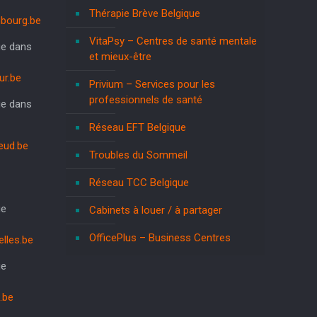
Thérapie Brève Belgique
bourg.be
VitaPsy – Centres de santé mentale
ue dans
et mieux-être
r.be
Privium – Services pour les
professionnels de santé
ue dans
Réseau EFT Belgique
eud.be
Troubles du Sommeil
Réseau TCC Belgique
ue
Cabinets à louer / à partager
OfficePlus – Business Centres
lles.be
ue
.be