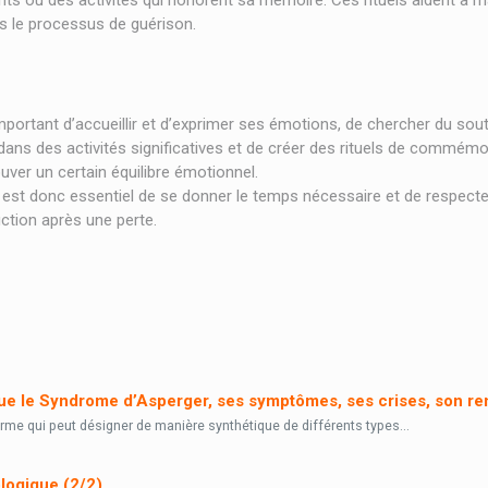
s ou des activités qui honorent sa mémoire. Ces rituels aident à ma
s le processus de guérison.
t important d’accueillir et d’exprimer ses émotions, de chercher du s
ns des activités significatives et de créer des rituels de commémora
uver un certain équilibre émotionnel.
 est donc essentiel de se donner le temps nécessaire et de respecter
uction après une perte.
 d’une situation de deuil ?
 situation de deuil ?
ue le Syndrome d’Asperger, ses symptômes, ses crises, son re
erme qui peut désigner de manière synthétique de différents types...
logique (2/2)