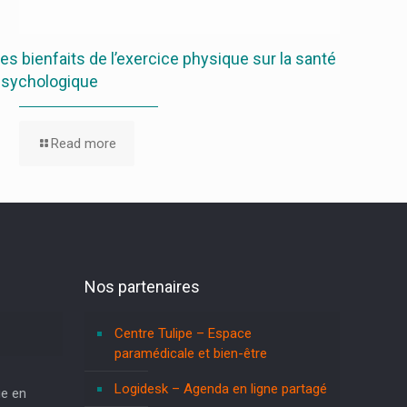
es bienfaits de l’exercice physique sur la santé
psychologique
Read more
Nos partenaires
Centre Tulipe – Espace
paramédicale et bien-être
Logidesk – Agenda en ligne partagé
e en