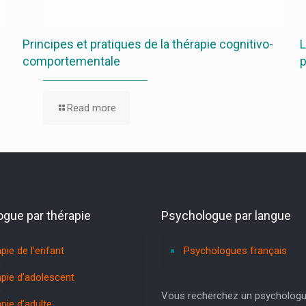
Principes et pratiques de la thérapie cognitivo-
L
comportementale
Read more
gue par thérapie
Psychologue par langue
pie de l’enfant
Psychologues français
pie d’adolescent
Vous recherchez un psychologu
pie d’adulte