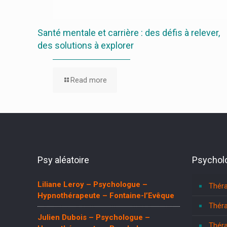
Santé mentale et carrière : des défis à relever,
des solutions à explorer
Read more
Psy aléatoire
Psycholo
Liliane Leroy – Psychologue –
Théra
Hypnothérapeute – Fontaine-l’Evêque
Théra
Julien Dubois – Psychologue –
Théra