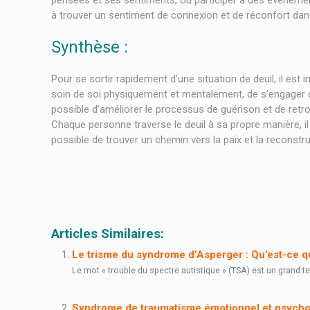
pensées et ses sentiments, ou participer à des événement
à trouver un sentiment de connexion et de réconfort dan
Synthèse :
Pour se sortir rapidement d’une situation de deuil, il es
soin de soi physiquement et mentalement, de s’engager da
possible d’améliorer le processus de guérison et de retro
Chaque personne traverse le deuil à sa propre manière, il
possible de trouver un chemin vers la paix et la reconstr
Des moyens de se sortir rapidement
Des moyens de se sortir rapidement d’une
Articles Similaires:
Le trisme du syndrome d’Asperger : Qu’est-ce q
Le mot « trouble du spectre autistique » (TSA) est un grand t
Syndrome de traumatisme émotionnel et psycho