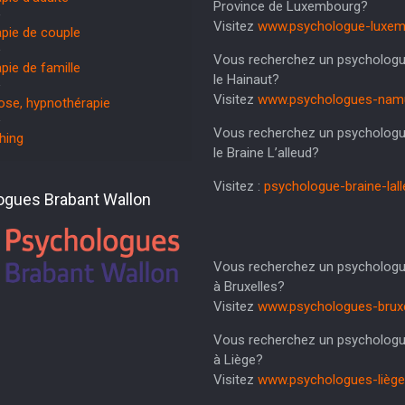
Province de Luxembourg?
Visitez
www.psychologue-luxem
pie de couple
Vous recherchez un psycholog
pie de famille
le Hainaut?
Visitez
www.psychologues-namu
se, hypnothérapie
Vous recherchez un psycholog
hing
le Braine L’alleud?
Visitez :
psychologue-braine-lall
ogues Brabant Wallon
Vous recherchez un psycholog
à Bruxelles?
Visitez
www.psychologues-bruxe
Vous recherchez un psycholog
à Liège?
Visitez
www.psychologues-liège